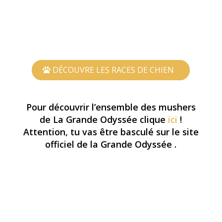
QU’EST-CE QU’UN CHIEN DE TRAÎNEAU ?
Les chiens d’attelage sont utilisés généralement
pour
tirer les traîneaux
sur la neige avec un harnais et
une ligne de trait.
DÉCOUVRE LES RACES DE CHIEN
Pour découvrir l’ensemble des mushers
de La Grande Odyssée clique
ici
!
Attention, tu vas être basculé sur le site
officiel de la Grande Odyssée .